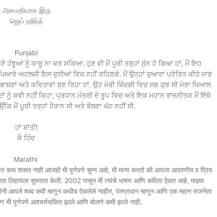
அமைதியாக இரு
ஜெய் ஹிந்த்
Punjabi
ਆਪਣੇ ਹੰਝੂਆਂ ਨੂੰ ਕਾਬੂ ਨਾ ਕਰ ਸਕਿਆ. ਹੁਣ ਵੀ ਮੈਂ ਪੂਰੀ ਤਰ੍ਹਾਂ ਸੁੰਨ ਹੋ ਗਿਆ ਹਾਂ, ਮੈਂ ਇਹ
ਆਰੇ ਅਟਲਜੀ ਇਸ ਦੁਨੀਆਂ ਵਿਚ ਨਹੀਂ ਰਹਿਣਗੇ. ਮੈਂ ਉਨ੍ਹਾਂ ਦੁਆਰਾ ਪ੍ਰੇਰਿਤ ਕੀਤੇ ਜਾਣ
 ਭਾਸ਼ਣਾਂ ਅਤੇ ਕਵਿਤਾਵਾਂ ਸੁਣ ਰਿਹਾ ਹਾਂ. ਉਹ ਮੇਰੀ ਜ਼ਿੰਦਗੀ ਵਿਚ ਸਭ ਕੁਝ ਸੀ ਮੇਰਾ ਖਿਆਲ
ਬਦਾਂ ਨੂੰ ਕਵੀ ਨਹੀਂ ਕਿਹਾ, ਪ੍ਰਧਾਨ ਮੰਤਰੀ ਦੇ ਰੂਪ ਵਿਚ ਅਤੇ ਇਕ ਮਹਾਨ ਰਾਜਨੀਤਕ ਮੈਂ ਇੱਥੇ
ਕਿ ਮੈਂ ਪੂਰੀ ਤਰ੍ਹਾਂ ਹੈਰਾਨ ਸੀ ਅਤੇ ਬੋਲਣਾ ਘੱਟ ਨਹੀਂ ਸੀ.
ਹਾਂ ਸ਼ਾਂਤੀ!
ਜੈ ਹਿੰਦ
Marathi
त्रित करू शकत नाही आजही मी पूर्णपणे सुन्न आहे, मी मान्य करतो की आपला आदरणीय व प्रिय
विता लिहायला सुरुवात केली. 2002 पासून मी त्यांचे भाषण आणि कविता ऐकत आहे. माझ्या
ज्यांनी आपले शब्द कवी म्हणून कधीच ऐकलेले नाहीत, पंतप्रधान म्हणून आणि एक महान राजनेता
ारण मी पूर्णपणे आश्चर्यचकित झाले आणि बोलणे कमी झाले नाही.