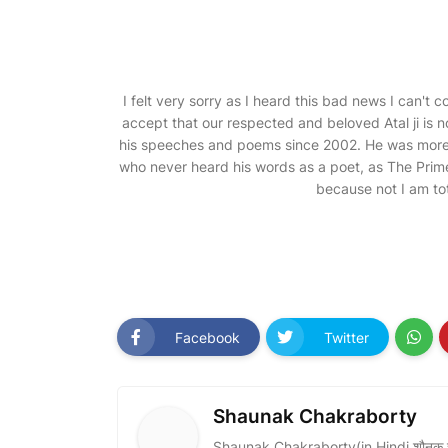
I felt very sorry as I heard this bad news I can't 
accept that our respected and beloved Atal ji is no
his speeches and poems since 2002. He was more th
who never heard his words as a poet, as The Prime
because not I am to
Facebook
Twitter
Shaunak Chakraborty
Shaunak Chakraborty(in Hindi शौनक चक्र