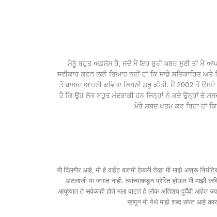
ਮੈਨੂੰ ਬਹੁਤ ਅਫ਼ਸੋਸ ਹੈ, ਜਦੋਂ ਮੈਂ ਇਹ ਬੁਰੀ ਖ਼ਬਰ ਸੁਣੀ ਤਾਂ ਮੈਂ 
ਸਵੀਕਾਰ ਕਰਨ ਲਈ ਤਿਆਰ ਨਹੀਂ ਹਾਂ ਕਿ ਸਾਡੇ ਸਤਿਕਾਰਿਤ ਅਤੇ ਪਿ
ਤੋਂ ਬਾਅਦ ਆਪਣੀ ਕਵਿਤਾ ਲਿਖਣੀ ਸ਼ੁਰੂ ਕੀਤੀ. ਮੈਂ 2002 ਤੋਂ ਉਸਦੇ
ਹੈ ਕਿ ਉਹ ਲੋਕ ਬਹੁਤ ਮੰਦਭਾਗੀ ਹਨ ਜਿਨ੍ਹਾਂ ਨੇ ਕਦੇ ਉਨ੍ਹਾਂ ਦੇ ਸ਼
ਮੇਰੇ ਸ਼ਬਦ ਖਤਮ ਕਰ ਰਿਹਾ ਹਾਂ ਕਿਉਂ
मी दिलगीर आहे, मी हे वाईट बातमी ऐकली तेव्हा मी माझे अश्रू नियं
अटलाजी या जगात नाही. त्यांच्याकडून प्रेरित होऊन मी माझी क
आयुष्यात ते सर्वकाही होते मला वाटतं हे लोक अतिशय दुर्दैवी आहेत 
म्हणून मी येथे माझे शब्द संपत आहे क