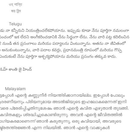
ওহ শান্তি
জয় হিন্দ
Telugu
్పుడు నా కన్నీరుని నియంత్రించలేకపోయాను. ఇప్పుడు కూడా నేను పూర్తిగా నమలంగా
ంలో ఇక లేదని అంగీకరించడానికి నేను సిద్ధంగా లేను. నేను వారి పట్ల కదిలించిన
02 నుండి తన ప్రసంగాలు మరియు పద్యాలను వింటున్నాను. అతను నా జీవితంలో
ని అనుకుంటున్నాను, వారి పదాల కవర్లు, ప్రధానమంత్రి రూపంలో మరియు గొప్ప
ు, ఎందుకంటే నేను పూర్తిగా ఆశ్చర్యపోయాను మరియు ప్రసంగం తక్కువ కాదు.
ఓహ్ శాంతి జై హింద్
Malayalam
്പോൾ എന്റെ കണ്ണുനീർ നിയന്ത്രിക്കാനായില്ല. ഇപ്പോൾ പോലും
ആദരണീയനും പ്രിയനുമായ അടൽജിയുടെ ഇഹലോകമെന്നത് ഇനി
വരെ പ്രേരിപ്പിച്ചതിനുശേഷം ഞാൻ എന്റെ കവിത എഴുതാൻ തുടങ്ങി.
ിതകളും ശ്രദ്ധിച്ചുകൊണ്ടിരുന്നു. അവൻ എന്റെ ജീവിതത്തിൽ
ഗ്യകരമാണെന്ന് ഞാൻ കരുതുന്നു, ഒരു കവിയായി, അവരുടെ
ഷ്ട്രതന്ത്രജ്ഞൻ എന്ന നിലയിൽ. ഞാൻ എന്റെ വാക്കുകൾ