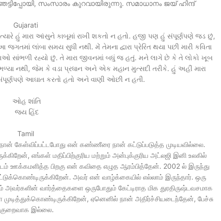
ടിപ്പോയി, സംസാരം കുറവായിരുന്നു. സമാധാനം ജയ് ഹിന്ദ്
Gujarati
યારે હું મારા આંસુને કાબૂમાં રાખી શકતો ન હતો. હજી પણ હું સંપૂર્ણપણે જડ છું,
જગતમાં લાંબા સમય સુધી નથી. મેં તેમના દ્વારા પ્રેરિત થયા પછી મારી કવિતા
 સાંભળી રહ્યો છું. તે મારા જીવનમાં બધું જ હતું. મને લાગે છે કે તે લોકો ખૂબ
ળ્યા નથી, જેમ કે વડા પ્રધાન અને એક મહાન મુત્સદી તરીકે. હું અહીં મારા
હું સંપૂર્ણપણે આઘાત કરતો હતો અને વાણી ઓછી ન હતી.
ઓહ શાંતિ
જય હિંદ
Tamil
நான் கேள்விப்பட்டபோது என் கண்ணீரை நான் கட்டுப்படுத்த முடியவில்லை.
்கிறேன், எங்கள் மதிப்பிற்குரிய மற்றும் அன்புக்குரிய அட்லஜி இனி உலகில்
் ஊக்கமளித்த பிறகு என் கவிதை எழுத ஆரம்பித்தேன். 2002 ல் இருந்து
க்கொண்டிருக்கிறேன். அவர் என் வாழ்க்கையில் எல்லாம் இருந்தார். ஒரு
வும் அவர்களின் வார்த்தைகளை ஒருபோதும் கேட்டிராத மிக துரதிருஷ்டவசமாக
முடித்துக்கொண்டிருக்கிறேன், ஏனெனில் நான் அதிர்ச்சியடைந்தேன், பேச்சு
குறைவாக இல்லை.