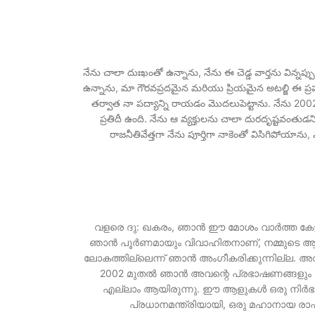
నేను చాలా దుఃఖంతో ఉన్నాను, నేను ఈ చెడ్డ వార్తను విన్నప
ఉన్నాను, మా గౌరవప్రదమైన మరియు ప్రియమైన అటల్జి ఈ ప్రపంచ
తర్వాత నా పద్యాన్ని రాయడం మొదలుపెట్టాను. నేను 20
ప్రతిదీ ఉంది. నేను ఆ వ్యక్తులను చాలా దురదృష్టవంతుడ
రాజనీతివేత్తగా నేను పూర్తిగా నాకెంతో విసిగిపోయాన
വളരെ ദു: ഖകരം, ഞാൻ ഈ മോശം വാർത്ത കേട്ടപ
ഞാൻ പൂർണമായും വിവാഹിതനാണ്, നമ്മുടെ 
ലോകത്തില്ലെന്ന് ഞാൻ അംഗീകരിക്കുന്നില്ല. അ
2002 മുതൽ ഞാൻ അവന്റെ പ്രഭാഷണങ്ങളും കവ
എല്ലാം ആയിരുന്നു. ഈ ആളുകൾ ഒരു നിർഭാ
പ്രധാനമന്ത്രിയായി, ഒരു മഹാനായ രാ