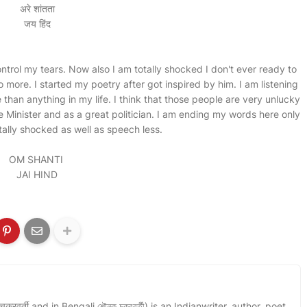
अरे शांतता
जय हिंद
control my tears. Now also I am totally shocked I don't ever ready to
 more. I started my poetry after got inspired by him. I am listening
an anything in my life. I think that those people are very unlucky
 Minister and as a great politician. I am ending my words here only
tally shocked as well as speech less.
OM SHANTI
JAI HIND
वर्ती and in Bengali শৌনক চক্রবর্তী) is an Indianwriter, author, poet