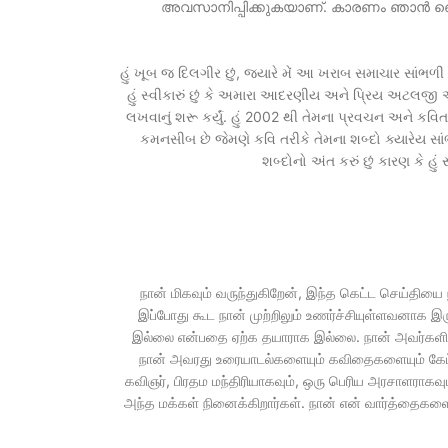
അവസാനിപ്പിക്കുകയാണ്. കാരണം ഞാൻ ഞെട്
હું ખૂબ જ દિલગીર છું, જ્યારે મેં આ ખરાબ સમાચાર સાંભળી ત્
હું સ્વીકારું છું કે અમારા આદરણીય અને પ્રિય અટલજી આ 
લખવાનું શરૂ કર્યું. હું 2002 થી તેમના પ્રવચન અને કવિતાઓ
કમનસીબ છે જેમણે કવિ તરીકે તેમના શબ્દો ક્યારેય સાંભ
શબ્દોનો અંત કરું છું કારણ કે 
நான் மிகவும் வருந்துகிறேன், இந்த கெட்ட செய்தியை 
இப்போது கூட நான் முற்றிலும் உணர்ச்சியுள்ளவனாக இருக
இல்லை என்பதை ஏற்க தயாராக இல்லை. நான் அவர்களிடம
நான் அவரது உரையாடல்களையும் கவிதைகளையும் கேட்டு
கவிஞர், பிரதம மந்திரியாகவும், ஒரு பெரிய அரசாளராக
அந்த மக்கள் நினைக்கிறார்கள். நான் என் வார்த்தைகளை 